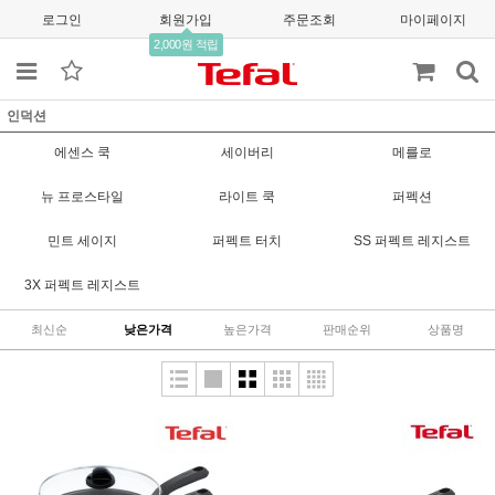
로그인
회원가입
주문조회
마이페이지
2,000원 적립
인덕션
에센스 쿡
세이버리
메를로
뉴 프로스타일
라이트 쿡
퍼펙션
민트 세이지
퍼펙트 터치
SS 퍼펙트 레지스트
3X 퍼펙트 레지스트
최신순
낮은가격
높은가격
판매순위
상품명