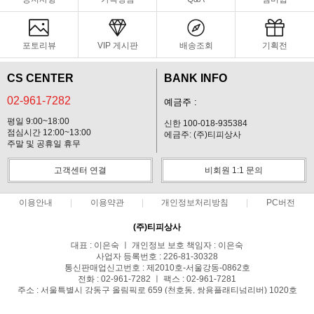
포토리뷰
VIP 게시판
배송조회
기획전
CS CENTER
BANK INFO
02-961-7282
예금주 :
평일 9:00~18:00
신한 100-018-935384
점심시간 12:00~13:00
에금주: (주)티피상사
주말 및 공휴일 휴무
고객센터 연결
비회원 1:1 문의
이용안내
이용약관
개인정보처리방침
PC버전
(주)티피상사
대표 : 이은숙 ㅣ 개인정보 보호 책임자 : 이은숙
사업자 등록번호 : 226-81-30328
통신판매업신고번호 : 제2010호-서울강동-0862호
전화 : 02-961-7282 ㅣ 팩스 : 02-961-7281
주소 : 서울특별시 강동구 올림픽로 659 (천호동, 쌍용플래티넘리버) 1020호
COPYRIGHT(C)테팔프라자 ALL RIGHTS RESERVED.