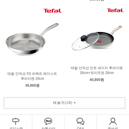
테팔 인덕션 민트 세이지 후라이팬
28cm+유리뚜껑 28cm
테팔 인덕션 SS 퍼펙트 레지스트
후라이팬 28cm
40,800원
39,900원
더보기
(
1
/
8
)
+
공지사항
카톡상담
Q&A
멤버쉽