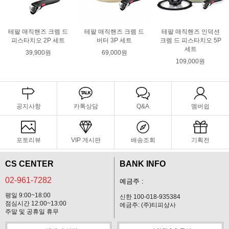
테팔 매직핸즈 크렘 드
테팔 매직핸즈 크렘 드
테팔 매직핸즈 인덕션
피스타치오 2P 세트
버터 3P 세트
크렘 드 피스타치오 5P
세트
39,900원
69,000원
109,000원
공지사항
카톡상담
Q&A
멤버쉽
포토리뷰
VIP 게시판
배송조회
기획전
CS CENTER
BANK INFO
02-961-7282
예금주 :
평일 9:00~18:00
신한 100-018-935384
점심시간 12:00~13:00
에금주: (주)티피상사
주말 및 공휴일 휴무