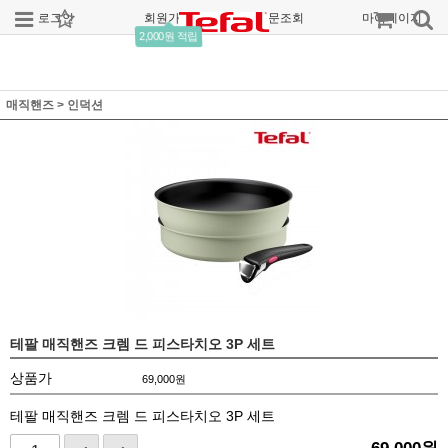
로그인
회원가입
주문조회
마이페이지
2,000원 적립
매직핸즈
>
인덕션
테팔 매직핸즈 크렘 드 피스타치오 3P 세트
상품가
69,000
원
테팔 매직핸즈 크렘 드 피스타치오 3P 세트