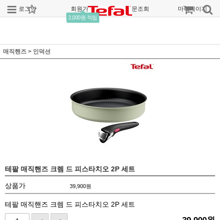
로그인
회원가입
주문조회
마이페이지
2,000원 적립
매직핸즈
>
인덕션
테팔 매직핸즈 크렘 드 피스타치오 2P 세트
상품가
39,900
원
테팔 매직핸즈 크렘 드 피스타치오 2P 세트