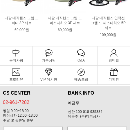
테팔 매직핸즈 크렘 드
테팔 매직핸즈 크렘 드
테팔 매직핸즈 인덕션
버터 3P 세트
피스타치오 3P 세트
크렘 드 피스타치오 5P
세트
69,000원
69,000원
109,000원
공지사항
카톡상담
Q&A
멤버쉽
포토리뷰
VIP 게시판
배송조회
기획전
CS CENTER
BANK INFO
02-961-7282
예금주 :
평일 9:00~18:00
신한 100-018-935384
점심시간 12:00~13:00
에금주: (주)티피상사
주말 및 공휴일 휴무